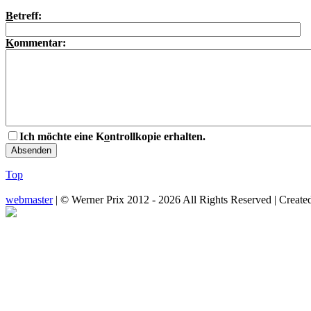
B
etreff:
K
ommentar:
Ich möchte eine K
o
ntrollkopie erhalten.
Top
webmaster
| © Werner Prix 2012 - 2026 All Rights Reserved | Create