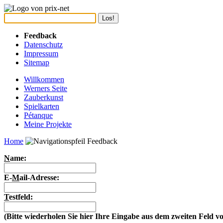
Feedback
Datenschutz
Impressum
Sitemap
Willkommen
Werners Seite
Zauberkunst
Spielkarten
Pétanque
Meine Projekte
Home
Feedback
N
ame:
E-
M
ail-Adresse:
T
estfeld:
(Bitte wiederholen Sie hier Ihre Eingabe aus dem zweiten Feld v